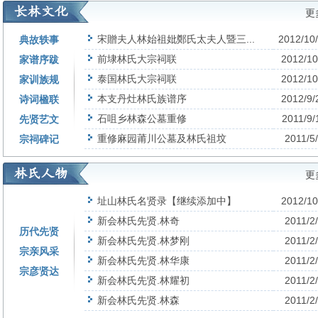
更
宋贈夫人林始祖妣鄭氏太夫人暨三...
2012/10
典故轶事
前埭林氏大宗祠联
2012/10
家谱序跋
泰国林氏大宗祠联
2012/10
家训族规
本支丹灶林氏族谱序
2012/9/
诗词楹联
石咀乡林森公墓重修
2011/9/
先贤艺文
重修麻园莆川公墓及林氏祖坟
2011/5
宗祠碑记
更
址山林氏名贤录【继续添加中】
2012/10
新会林氏先贤.林奇
2011/2
历代先贤
新会林氏先贤.林梦刚
2011/2
宗亲风采
新会林氏先贤.林华康
2011/2
宗彦贤达
新会林氏先贤.林耀初
2011/2
新会林氏先贤.林森
2011/2