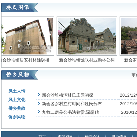
会沙堆镇居安村林姓碉楼
新会沙堆镇独联村业勤林公祠
新会罗
更
风土人情
新会沙堆梅湾林氏庄园初探
2012/12
风土文化
新会各乡村立村时间和姓氏分布
2012/10
侨乡典故
九牧二房藻公书法鉴赏:深慰贴
2010/12
侨乡风物
首页
西河资讯
研究论述
世系传承