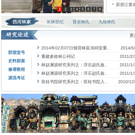
原浙江黄
1
2
3
4
5
6
7
8
长林世纪
晋安林氏
九牧林氏
更
2014年02月07日领背林富润祠堂重...
2014/5
郡望堂号
重建参政林公祠记
2011/2/
史料探索
林赵渊源研究系列之：浮石赵氏族...
2011/1/
修谱教程
林赵渊源研究系列之：浮石赵氏族...
2011/1/
源流考证
双桂书院研究系列之：双桂书院入...
2010/12