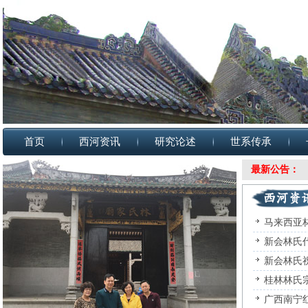
首页
西河资讯
研究论述
世系传承
最新公告：
马来西亚
新会林氏
新会林氏
桂林林氏
广西南宁