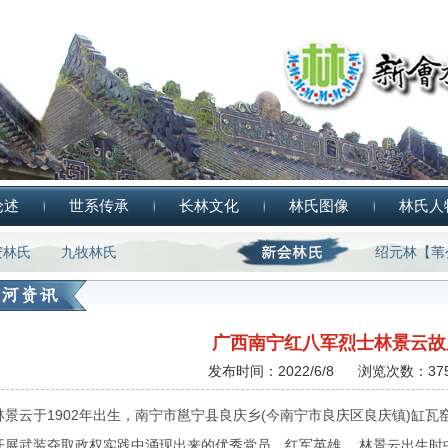
论述
世系传承
长林文化
林氏图像
林氏人
安林氏
九牧林氏
绍元林【苇
广西南宁红八军烈士林景云故
发布时间：2022/6/8 浏览次数：375
林景云于1902年出生，南宁市邕宁县良庆乡(今南宁市良庆区良庆镇)缸瓦
开展武装夺取政权实践中涌现出来的优秀党员、红军英雄。 林景云出生时