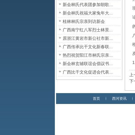
新会林氏代表团参加朝歌...
新会林氏祝福大家兔年大...
桂林林氏宗亲到访新会
广西南宁红八军烈士林景...
原浙江黄岩市新公社市新...
广西传承比干文化新春联...
热烈祝贺阳江市林氏宗亲...
1
新会林玄辅联谊会倡议书...
广西比干文化促进会代表...
上
下
首页
西河资讯