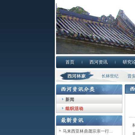
首页
西河资讯
研究
长林世纪
晋
新闻
组织活动
马来西亚林鼎晟宗亲一行...