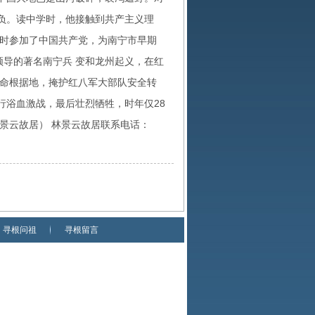
负。读中学时，他接触到共产主义理
校时参加了中国共产党，为南宁市早期
导的著名南宁兵 变和龙州起义，在红
革命根据地，掩护红八军大部队安全转
行浴血激战，最后壮烈牺牲，时年仅28
为林景云故居） 林景云故居联系电话：
寻根问祖
寻根留言