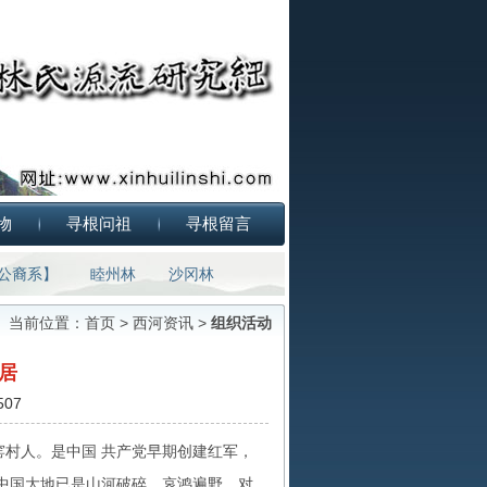
物
寻根问祖
寻根留言
公裔系】
睦州林
沙冈林
当前位置：
首页
>
西河资讯
>
组织活动
居
07
窑村人。是中国 共产党早期创建红军，
中国大地已是山河破碎，哀鸿遍野。对