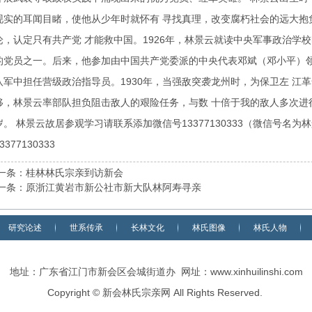
现实的耳闻目睹，使他从少年时就怀有 寻找真理，改变腐朽社会的远大抱
论，认定只有共产党 才能救中国。1926年，林景云就读中央军事政治学
的党员之一。后来，他参加由中国共产党委派的中央代表邓斌（邓小平）领
八军中担任营级政治指导员。1930年，当强敌突袭龙州时，为保卫左 江
移，林景云率部队担负阻击敌人的艰险任务，与数 十倍于我的敌人多次进
岁。 林景云故居参观学习请联系添加微信号13377130333（微信号名
3377130333
一条：桂林林氏宗亲到访新会
一条：原浙江黄岩市新公社市新大队林阿寿寻亲
研究论述
世系传承
长林文化
林氏图像
林氏人物
地址：广东省江门市新会区会城街道办 网址：
www.xinhuilinshi.com
Copyright
©
新会林氏宗亲网 All Rights Reserved.