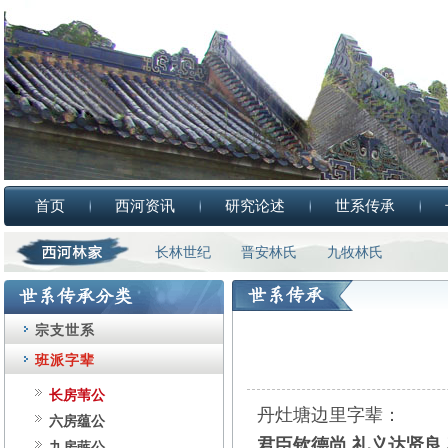
首页
西河资讯
研究论述
世系传承
长林世纪
晋安林氏
九牧林氏
宗支世系
班派字辈
长房苇公
丹灶塘边里字辈：
六房蕴公
君臣钦德尚
礼义达贤良 
九房蔇公